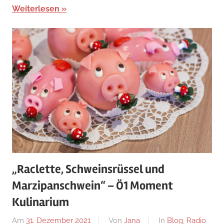
Weiterlesen
„Raclette, Schweinsrüssel und
Marzipanschwein“ – Ö1 Moment
Kulinarium
Am
31. Dezember 2021
Von
Jana
In
Blog
,
Radio