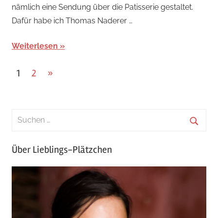
nämlich eine Sendung über die Patisserie gestaltet.
Dafür habe ich Thomas Naderer …
Weiterlesen
Seitennummerierung
Nächste
1
2
»
Beiträge
der
Beiträge
Über Lieblings-Plätzchen