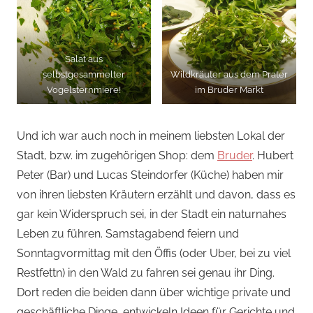
Salat aus
selbstgesammelter
Wildkräuter aus dem Prater
Vogelsternmiere!
im Bruder Markt
Und ich war auch noch in meinem liebsten Lokal der
Stadt, bzw. im zugehörigen Shop: dem
Bruder
. Hubert
Peter (Bar) und Lucas Steindorfer (Küche) haben mir
von ihren liebsten Kräutern erzählt und davon, dass es
gar kein Widerspruch sei, in der Stadt ein naturnahes
Leben zu führen. Samstagabend feiern und
Sonntagvormittag mit den Öffis (oder Uber, bei zu viel
Restfettn) in den Wald zu fahren sei genau ihr Ding.
Dort reden die beiden dann über wichtige private und
geschäftliche Dinge, entwickeln Ideen für Gerichte und