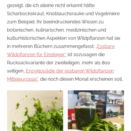
gezeigt, die ich alleine nicht erkannt hätte:
Scharbockskraut, Knoblauchsrauke und Vogelmiere
zum Beispiel. Ihr beeindruckendes Wissen zu
botanischen, kulinarischen, medizinischen und
kulturhistorischen Aspekten von Wildpflanzen hat sie
in mehreren Büchern zusammengefasst:
„Essbare
Wildpflanzen für Einsteiger“
ist sozusagen die
Rucksackvariante der zweiteiligen, mehr als 800
seitigen
„Enzyklopädie der essbaren Wildpflanzen
Mitteleuropas“
, die noch diesen Monat erscheinen soll.