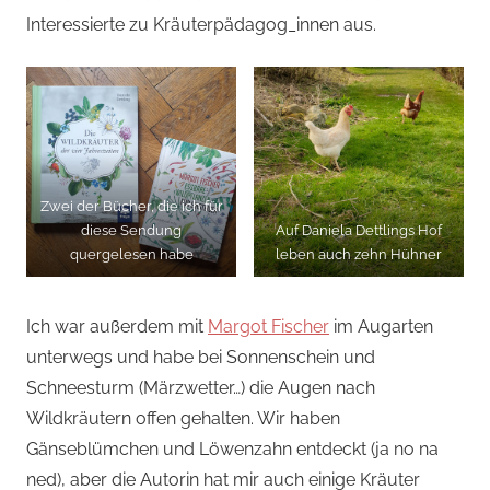
Interessierte zu Kräuterpädagog_innen aus.
Zwei der Bücher, die ich für
diese Sendung
Auf Daniela Dettlings Hof
quergelesen habe
leben auch zehn Hühner
Ich war außerdem mit
Margot Fischer
im Augarten
unterwegs und habe bei Sonnenschein und
Schneesturm (Märzwetter…) die Augen nach
Wildkräutern offen gehalten. Wir haben
Gänseblümchen und Löwenzahn entdeckt (ja no na
ned), aber die Autorin hat mir auch einige Kräuter