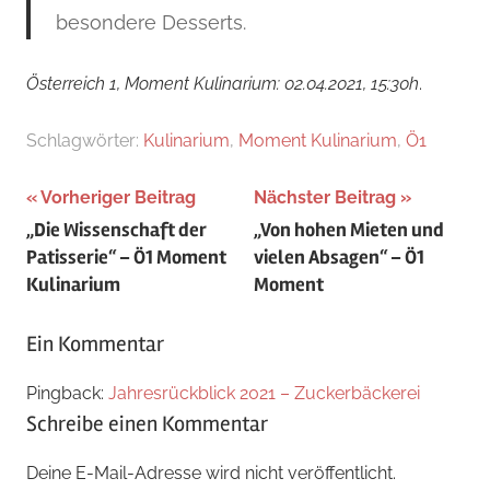
besondere Desserts.
Österreich 1, Moment Kulinarium: 02.04.2021, 15:30h
.
Schlagwörter:
Kulinarium
,
Moment Kulinarium
,
Ö1
Beitragsnavigation
Vorheriger Beitrag
Nächster Beitrag
„Die Wissenschaft der
„Von hohen Mieten und
Patisserie“ – Ö1 Moment
vielen Absagen“ – Ö1
Kulinarium
Moment
Ein Kommentar
Pingback:
Jahresrückblick 2021 – Zuckerbäckerei
Schreibe einen Kommentar
Deine E-Mail-Adresse wird nicht veröffentlicht.