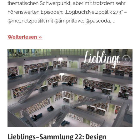
thematischen Schwerpunkt, aber mit trotzdem sehr
hörenswerten Episoden: „Logbuch:Netzpolitik 273“ –
@me_netzpolitik mit @timpritlove, @pascoda, …
Weiterlesen
Lieblings-Sammlung 22: Design