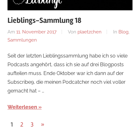
Lieblings-Sammlung 18
Am
11. November 2017
Von
plaetzchen
In
Blog
,
Sammlungen
Seit der letzten Lieblingssammlung habe ich so viele
Podcasts angehört, dass ich sie auf drei Blogposts
aufteilen muss. Ende Oktober war ich dann auf der
Subscribe9, die meinen Podcatcher noch viel voller
gemacht hat – …
Weiterlesen
Seitennummerierung
Nächste
1
2
3
»
Beiträge
der