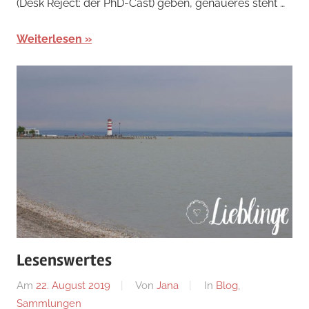
(Desk Reject: der PhD-Cast) geben, genaueres steht …
Weiterlesen
Lesenswertes
Am
22. August 2019
Von
Jana
In
Blog
,
Sammlungen