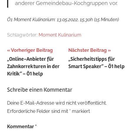
anderer Gemeindebau-Kochgruppen vor.
Ö1 Moment Kulinarium: 13.05.2022, 15.30h (15 Minuten)
Schlagwörter:
Moment Kulinarium
Beitragsnavigation
Vorheriger Beitrag
Nächster Beitrag
„Online-Anbieter für
„Sicherheitstipps für
Zahnkorrekturen in der
Smart Speaker“ – Ö1 help
Kritik“ – Ö1 help
Schreibe einen Kommentar
Deine E-Mail-Adresse wird nicht veröffentlicht.
Erforderliche Felder sind mit
*
markiert
Kommentar
*