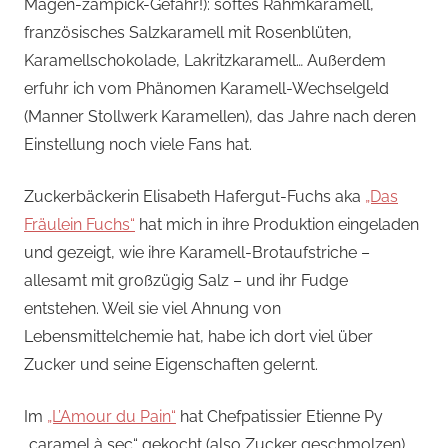
Magen-zampick-Gefahr!): softes Rahmkaramell,
französisches Salzkaramell mit Rosenblüten,
Karamellschokolade, Lakritzkaramell… Außerdem
erfuhr ich vom Phänomen Karamell-Wechselgeld
(Manner Stollwerk Karamellen), das Jahre nach deren
Einstellung noch viele Fans hat.
Zuckerbäckerin Elisabeth Hafergut-Fuchs aka
„Das
Fräulein Fuchs“
hat mich in ihre Produktion eingeladen
und gezeigt, wie ihre Karamell-Brotaufstriche –
allesamt mit großzügig Salz – und ihr Fudge
entstehen. Weil sie viel Ahnung von
Lebensmittelchemie hat, habe ich dort viel über
Zucker und seine Eigenschaften gelernt.
Im
„L’Amour du Pain“
hat Chefpatissier Etienne Py
„caramel à sec“ gekocht (also Zucker geschmolzen).