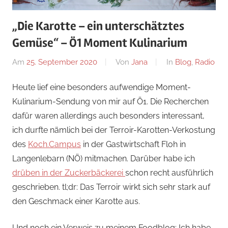
„Die Karotte – ein unterschätztes
Gemüse“ – Ö1 Moment Kulinarium
Am
25. September 2020
Von
Jana
In
Blog
,
Radio
Heute lief eine besonders aufwendige Moment-
Kulinarium-Sendung von mir auf Ö1. Die Recherchen
dafür waren allerdings auch besonders interessant,
ich durfte nämlich bei der Terroir-Karotten-Verkostung
des
Koch.Campus
in der Gastwirtschaft Floh in
Langenlebarn (NÖ) mitmachen. Darüber habe ich
drüben in der Zuckerbäckerei
schon recht ausführlich
geschrieben. tl;dr: Das Terroir wirkt sich sehr stark auf
den Geschmack einer Karotte aus.
Und noch ein Verweis zu meinem Foodblog: Ich habe