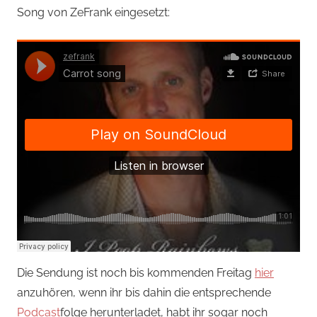
Song von ZeFrank eingesetzt:
Die Sendung ist noch bis kommenden Freitag
hier
anzuhören, wenn ihr bis dahin die entsprechende
Podcast
folge herunterladet, habt ihr sogar noch