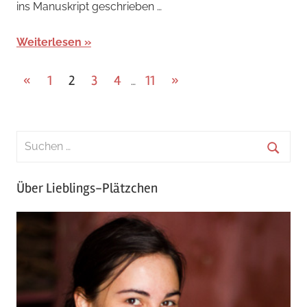
ins Manuskript geschrieben …
Weiterlesen
Seitennummerierung
Vorherige
Nächste
«
1
2
3
4
11
»
…
Beiträge
Beiträge
der
Beiträge
Über Lieblings-Plätzchen