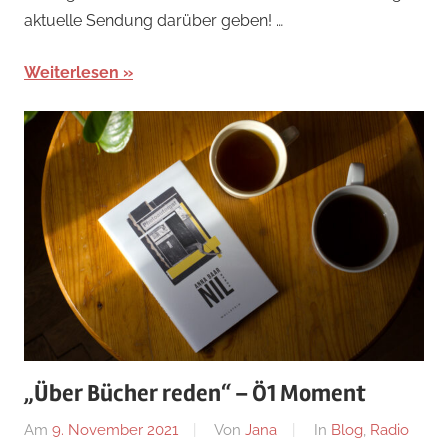
aktuelle Sendung darüber geben! …
Weiterlesen
„Über Bücher reden“ – Ö1 Moment
Am
9. November 2021
Von
Jana
In
Blog
,
Radio