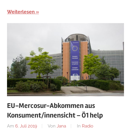
Weiterlesen
EU-Mercosur-Abkommen aus
Konsument/innensicht – Ö1 help
Am
6. Juli 2019
Von
Jana
In
Radio