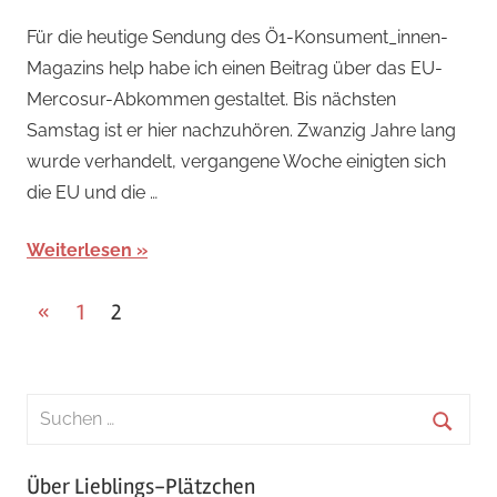
Für die heutige Sendung des Ö1-Konsument_innen-
Magazins help habe ich einen Beitrag über das EU-
Mercosur-Abkommen gestaltet. Bis nächsten
Samstag ist er hier nachzuhören. Zwanzig Jahre lang
wurde verhandelt, vergangene Woche einigten sich
die EU und die …
Weiterlesen
Seitennummerierung
Vorherige
«
1
2
Beiträge
der
Beiträge
Über Lieblings-Plätzchen