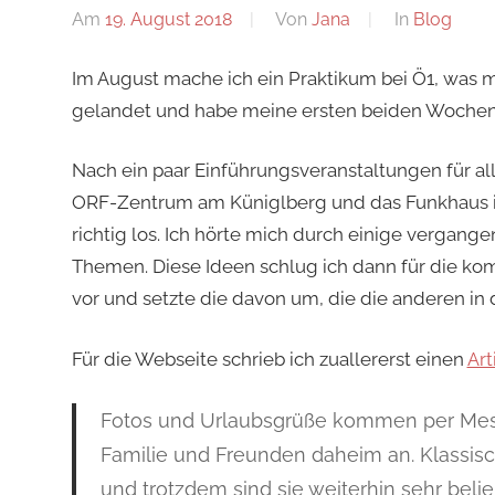
Am
19. August 2018
Von
Jana
In
Blog
Im August mache ich ein Praktikum bei Ö1, was mic
gelandet und habe meine ersten beiden Wochen
Nach ein paar Einführungsveranstaltungen für al
ORF-Zentrum am Küniglberg und das Funkhaus in d
richtig los. Ich hörte mich durch einige vergan
Themen. Diese Ideen schlug ich dann für die 
vor und setzte die davon um, die die anderen in 
Für die Webseite schrieb ich zuallererst einen
Art
Fotos und Urlaubsgrüße kommen per Mes
Familie und Freunden daheim an. Klassisc
und trotzdem sind sie weiterhin sehr belie