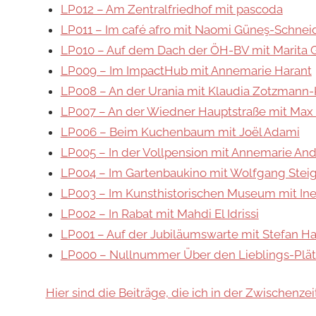
LP012 – Am Zentralfriedhof mit pascoda
LP011 – Im café afro mit Naomi Güneş-Schnei
LP010 – Auf dem Dach der ÖH-BV mit Marita 
LP009 – Im ImpactHub mit Annemarie Harant
LP008 – An der Urania mit Klaudia Zotzmann
LP007 – An der Wiedner Hauptstraße mit Max
LP006 – Beim Kuchenbaum mit Joël Adami
LP005 – In der Vollpension mit Annemarie An
LP004 – Im Gartenbaukino mit Wolfgang Stei
LP003 – Im Kunsthistorischen Museum mit Ine
LP002 – In Rabat mit Mahdi El Idrissi
LP001 – Auf der Jubiläumswarte mit Stefan Ha
LP000 – Nullnummer Über den Lieblings-Plä
Hier sind die Beiträge, die ich in der Zwischenzei