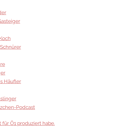
der
Gasteiger
-Koch
 Schnürer
dre
ger
s Häufler
slinger
tzchen-Podcast
t für Ö1 produziert habe.