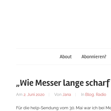
Zum
Inhalt
springen
About
Abonnieren?
„Wie Messer lange scharf 
Am
2. Juni 2020
Von
Jana
In
Blog
,
Radio
Für die help-Sendung vom 30. Mai war ich bei Me