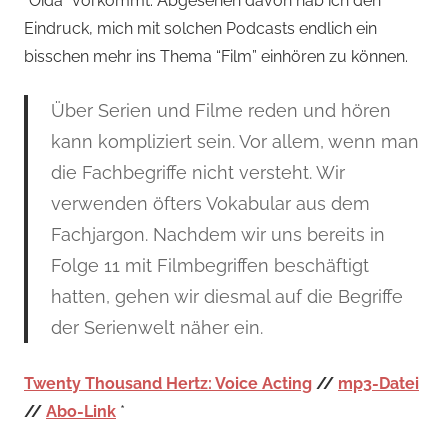
“Oida” vorkommt. Abgesehen davon hab ich den
Eindruck, mich mit solchen Podcasts endlich ein
bisschen mehr ins Thema “Film” einhören zu können.
Über Serien und Filme reden und hören
kann kompliziert sein. Vor allem, wenn man
die Fachbegriffe nicht versteht. Wir
verwenden öfters Vokabular aus dem
Fachjargon. Nachdem wir uns bereits in
Folge 11 mit Filmbegriffen beschäftigt
hatten, gehen wir diesmal auf die Begriffe
der Serienwelt näher ein.
Twenty Thousand Hertz: Voice Acting
//
mp3-Datei
//
Abo-Link
*