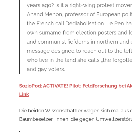
years ago? Is it a right-wing protest move
Anand Menon, professor of European polit
the French call Dédiabolisation. Le Pen h
own surname from election posters and leaf
and communist fiefdoms in northern and e
message designed to reach out to the left
who live in the land she calls „the forgott
and gay voters.
SozioPod: ACTIVATE! Pilot: Feldforschung bei A
Link
Die beiden Wissenschaftler wagen sich mal aus 
Baumbesetzer_innen, die gegen Umweltzerstör