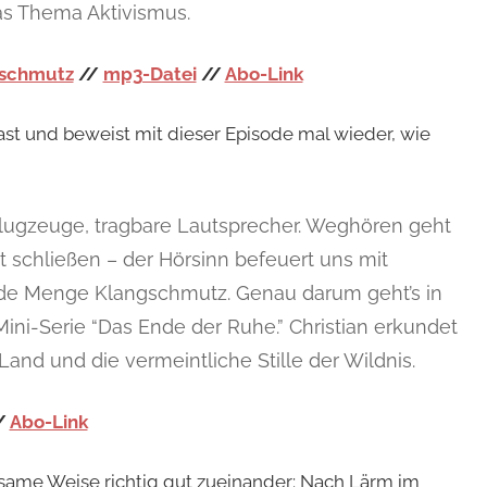
as Thema Aktivismus.
ngschmutz
//
mp3-Datei
//
Abo-Link
ast und beweist mit dieser Episode mal wieder, wie
 Flugzeuge, tragbare Lautsprecher. Weghören geht
 schließen – der Hörsinn befeuert uns mit
jede Menge Klangschmutz. Genau darum geht’s in
ini-Serie “Das Ende der Ruhe.” Christian erkundet
and und die vermeintliche Stille der Wildnis.
/
Abo-Link
ltsame Weise richtig gut zueinander: Nach Lärm im