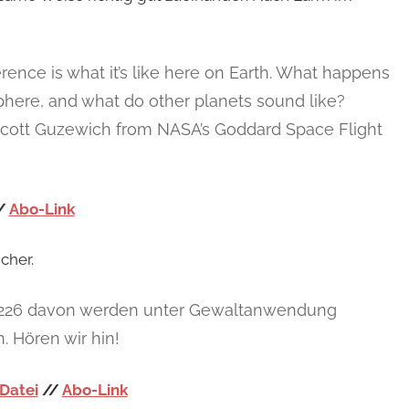
ence is what it’s like here on Earth. What happens
phere, and what do other planets sound like?
Dr. Scott Guzewich from NASA’s Goddard Space Flight
/
Abo-Link
cher.
lt, 226 davon werden unter Gewaltanwendung
. Hören wir hin!
Datei
//
Abo-Link