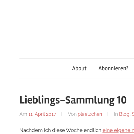
Zum
Inhalt
springen
About
Abonnieren?
Lieblings-Sammlung 10
Am
11. April 2017
Von
plaetzchen
In
Blog
,
Nachdem ich diese Woche endlich
eine eigene 