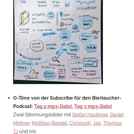
O-Töne von der Subscribe für den Biertaucher-
Podcast:
Tag 2 mp3-Datei
,
Tag 3 mp3-Datei
Zwei Stimmungsbilder mit
Stefan Haslinger
,
Daniel
Meßner
,
Matthias Bendel
,
Christoph
,
Jan
,
Thomas
,
TJ
und mir.