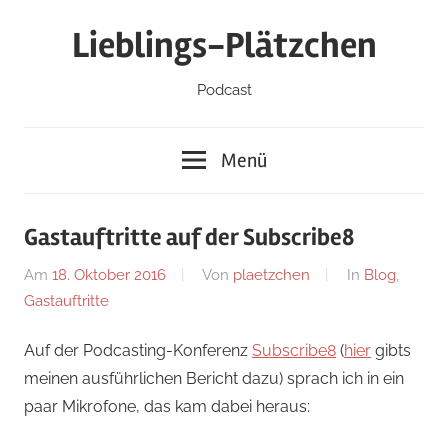
Zum
Lieblings-Plätzchen
Inhalt
springen
Podcast
Menü
Gastauftritte auf der Subscribe8
Am
18. Oktober 2016
Von
plaetzchen
In
Blog
,
Gastauftritte
Auf der Podcasting-Konferenz
Subscribe8
(
hier
gibts
meinen ausführlichen Bericht dazu) sprach ich in ein
paar Mikrofone, das kam dabei heraus: